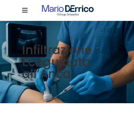
Infiltrazione
Ecoguidata
all’Anca