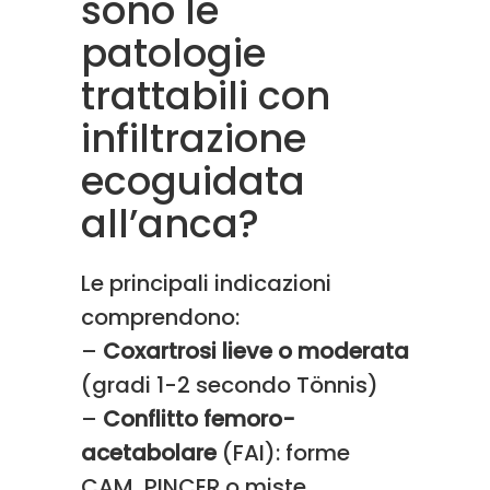
sono le
patologie
trattabili con
infiltrazione
ecoguidata
all’anca?
Le principali indicazioni
comprendono:
–
Coxartrosi lieve o moderata
(gradi 1-2 secondo Tönnis)
–
Conflitto femoro-
acetabolare
(FAI): forme
CAM, PINCER o miste